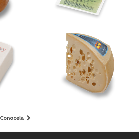
dio
Gruyere
Conocela