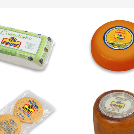
Cremo Light
Colonia
 Condimentada Parrillera
Pimentino Ahu