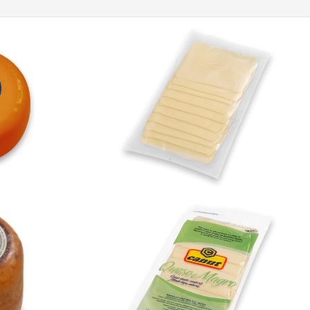
Mozzarella Feteada
mado
Magro Feteado