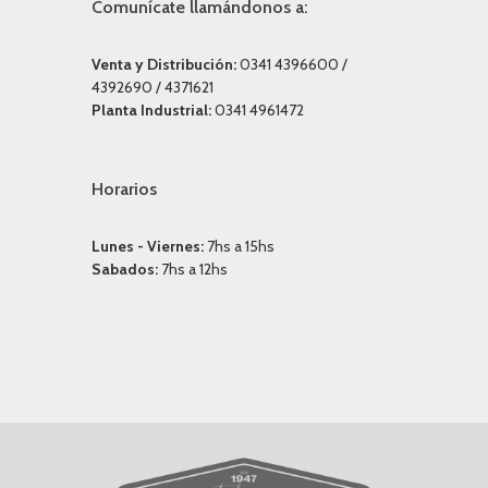
Comunícate llamándonos a:
Venta y Distribución:
0341 4396600 /
4392690 / 4371621
Planta Industrial:
0341 4961472
Horarios
Lunes - Viernes:
7hs a 15hs
Sabados:
7hs a 12hs