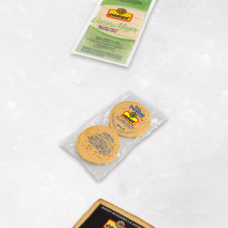
Magro Feteado
Provoleta Condimentada
Parrillera
Mozzarella Trozo